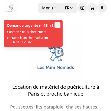
Menu
FR
Demande urgente (< 48h) ?
Contactez-nous directement
contact@lesmininomads.com
+33 6 88 97 29 82
Location de matériel de puériculture à
Paris et proche banlieue
Poussettes, lits parapluie, chaises hautes...